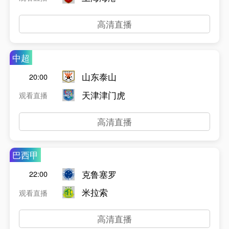
高清直播
中超
山东泰山
20:00
天津津门虎
观看直播
高清直播
巴西甲
克鲁塞罗
22:00
米拉索
观看直播
高清直播