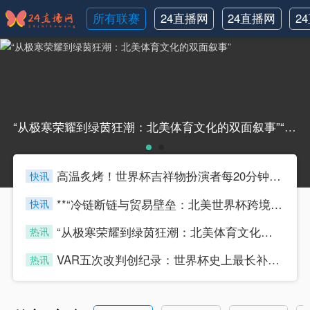
所有联赛
24直播网
24直播网
2
NBA
世界杯
“从极寒荣耀到绿茵狂潮：北美体育文化的双面叙事”“从极寒荣耀到绿茵狂潮：北美体育文化的双面叙事”
高温炙烤！世界杯吉祥物扮演者每20分钟须换人
快讯
433tiyu
**“冷链断链与贸易壁垒：北美世界杯跨境物流的困局与重塑路径”**
快讯
433tiyu
“从极寒荣耀到绿茵狂潮：北美体育文化的双面叙事”
热讯
433tiyu
VAR五次改判创纪录：世界杯史上最长补时达23分钟
热讯
433tiyu