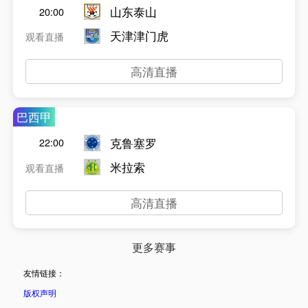
山东泰山
20:00
天津津门虎
观看直播
高清直播
巴西甲
克鲁塞罗
22:00
米拉索
观看直播
高清直播
更多赛事
友情链接：
版权声明