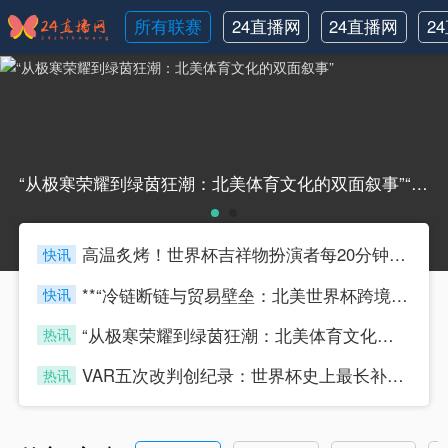
所有联赛
24直播网
24直播网
2
NBA
世界杯
“从极寒荣耀到绿茵狂潮：北美体育文化的双面叙事”“从极寒荣耀到绿茵狂潮：北美体育文化的双面叙事”
高温炙烤！世界杯吉祥物扮演者每20分钟须换人
快讯
433tiyu
**“冷链断链与贸易壁垒：北美世界杯跨境物流的困局与重塑路径”**
快讯
433tiyu
“从极寒荣耀到绿茵狂潮：北美体育文化的双面叙事”
热讯
433tiyu
VAR五次改判创纪录：世界杯史上最长补时达23分钟
热讯
433tiyu