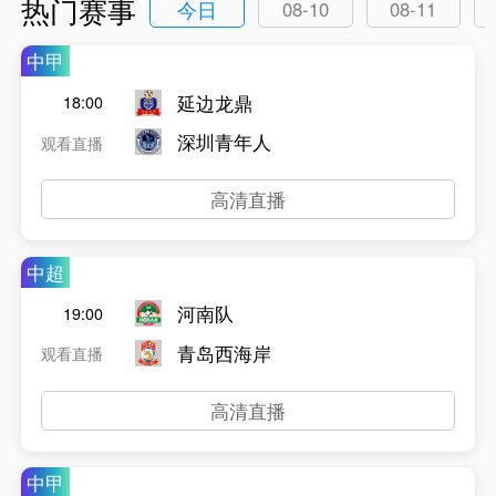
热门赛事
今日
08-10
08-11
中甲
延边龙鼎
18:00
深圳青年人
观看直播
高清直播
中超
河南队
19:00
青岛西海岸
观看直播
高清直播
中甲