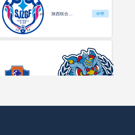
vs
石家庄功夫
陕西联合月亮泊队
中甲
梅州客家
vs
中甲
佛山