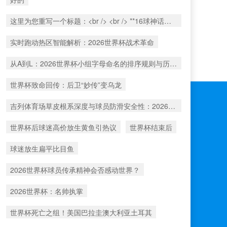
这里为您重写一个标题：<br /> <br /> **16球神话：谁能跨越克洛泽这座世界杯射手巅峰？**
实时跑动热区智能解析：2026世界杯战术革命
从A到L：2026世界杯小组字母命名的排序规则与历史演变
世界杯致命回传：后卫“妙传”变乌龙
吉列体育场草皮根系深度与球员防滑安全性：2026世界杯备战中的关键评估
世界杯后球迷高价放生黄鱼引热议
世界杯结束后
球迷放生扁平比目鱼
2026世界杯球员传承精神会否感动世界？
2026世界杯：名帅执掌
世界杯死亡之组！美国巴拉圭澳大利亚土耳其