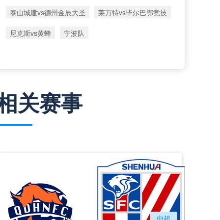
泰山城建vs德州金辰大圣
莱万特vs毕尔巴鄂竞技
尼克斯vs黄蜂
宁波队
相关赛事
vs
青岛海牛
中超
上海