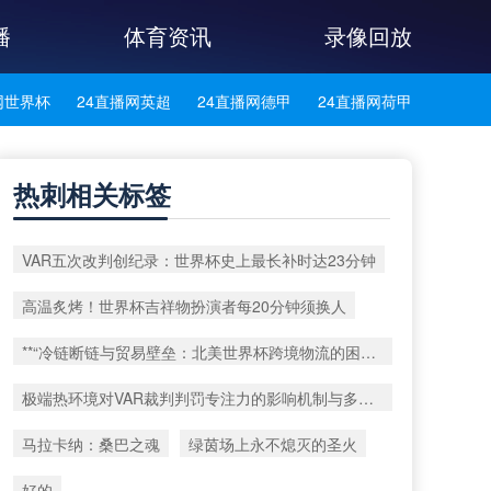
播
体育资讯
录像回放
网世界杯
24直播网英超
24直播网德甲
24直播网荷甲
网法甲
24直播网葡超
24直播网西甲
24直播网中超
热刺相关标签
网西乙
24直播网英冠
24直播网日职乙
VAR五次改判创纪录：世界杯史上最长补时达23分钟
高温炙烤！世界杯吉祥物扮演者每20分钟须换人
**“冷链断链与贸易壁垒：北美世界杯跨境物流的困局与重塑路径”**
极端热环境对VAR裁判判罚专注力的影响机制与多模态调控策略研究——以2026世界杯实验室为例
马拉卡纳：桑巴之魂
绿茵场上永不熄灭的圣火
好的