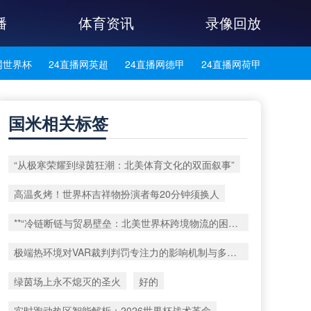
播
体育资讯
录像回放
网世界杯
24直播网英超
24直播网德甲
24直播网荷甲
网法甲
24直播网葡超
24直播网西甲
24直播网中超
国米相关标签
网西乙
24直播网英冠
24直播网日职乙
“从极寒荣耀到绿茵狂潮：北美体育文化的双面叙事”
高温炙烤！世界杯吉祥物扮演者每20分钟须换人
**“冷链断链与贸易壁垒：北美世界杯跨境物流的困局与重塑路径”**
极端热环境对VAR裁判判罚专注力的影响机制与多模态调控策略研究——以2026世界杯实验室为例
绿茵场上永不熄灭的圣火
好的
实时跑动热区智能解析：2026世界杯战术革命