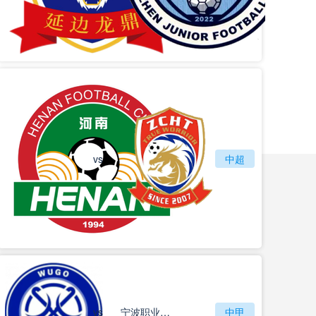
vs
河南队
中超
青岛西海岸
vs
无锡吴钩
宁波职业足球俱乐部
中甲