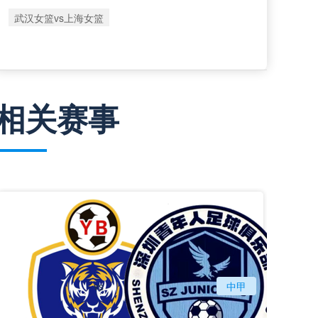
武汉女篮vs上海女篮
相关赛事
vs
延边龙鼎
中甲
深圳