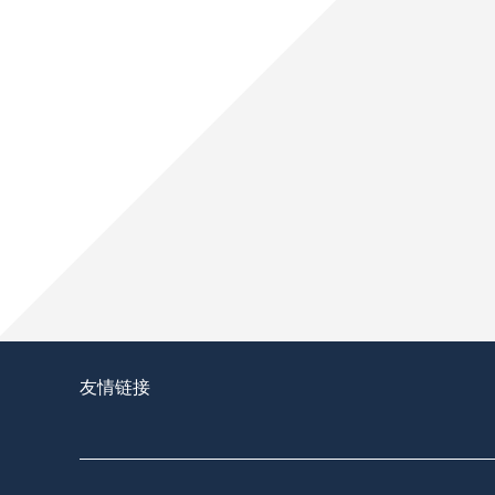
换人牌闹笑话：世界杯赛场上的“数字乌龙”
换人牌闹笑话：世界杯赛场上的“数字乌龙”，足球不
2026世界杯前瞻：每日通勤极限——训练基
2026世界杯前瞻：每日通勤极限——训练基地与赛场
2026年美加墨世界杯：可穿戴睡眠监测系
2026年美加墨世界杯：可穿戴睡眠监测系统在球员
友情链接
吉列体育场草皮根系深度与球员防滑安全性：