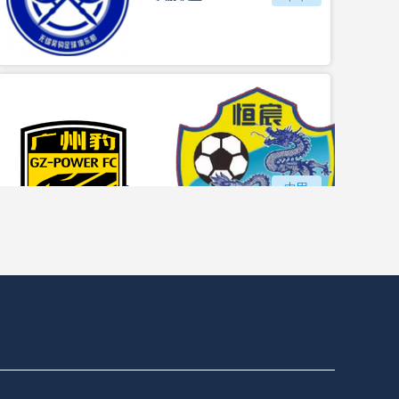
vs
广州豹
中甲
广西