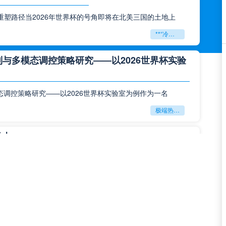
塑路径当2026年世界杯的号角即将在北美三国的土地上
**“冷链断链与贸易壁垒：北美世界杯跨境物流的困局与重塑路径”**
与多模态调控策略研究——以2026世界杯实验
态调控策略研究——以2026世界杯实验室为例作为一名
极端热环境对VAR裁判判罚专注力的影响机制与多模态调控策略研究——以2026世界杯实验室为例
圣火
球的世界里，有些名字早已超越了竞技本身，成为一种信仰，
马拉卡纳：桑巴之魂
绿茵场上永不熄灭的圣火