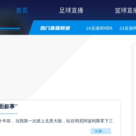
首页
足球直播
篮球直
24直播网NBA
24直播
24直播网意甲
24直播
24直播网法乙
24直播
面叙事”
十年前，当我第一次踏上北美大陆，站在明尼阿波利斯零下三
“从极寒荣耀到绿茵狂潮：北美体育文化的双面叙事”