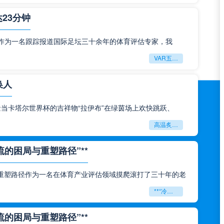
23分钟
钟作为一名跟踪报道国际足坛三十余年的体育评估专家，我
VAR五次改判创纪录：世界杯史上最长补时达23分钟
换人
当卡塔尔世界杯的吉祥物“拉伊布”在绿茵场上欢快跳跃、
高温炙烤！世界杯吉祥物扮演者每20分钟须换人
的困局与重塑路径”**
重塑路径作为一名在体育产业评估领域摸爬滚打了三十年的老
**“冷链断链与贸易壁垒：北美世界杯跨境物流的困局与重塑路径”**
的困局与重塑路径”**