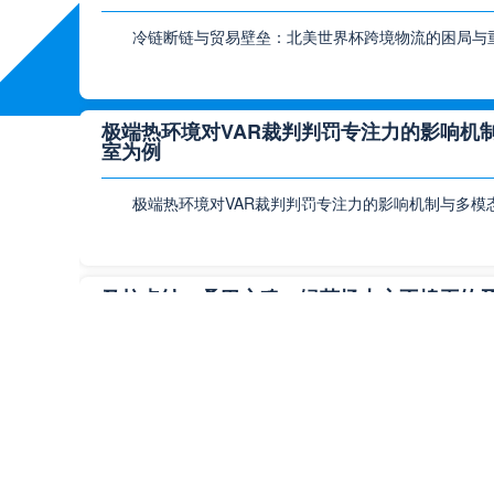
冷链断链与贸易壁垒：北美世界杯跨境物流的困局与重
极端热环境对VAR裁判判罚专注力的影响机制
室为例
极端热环境对VAR裁判判罚专注力的影响机制与多模
马拉卡纳：桑巴之魂，绿茵场上永不熄灭的
马拉卡纳：桑巴之魂，绿茵场上永不熄灭的圣火在足
温布利：不列颠足球圣杯的荣光复兴