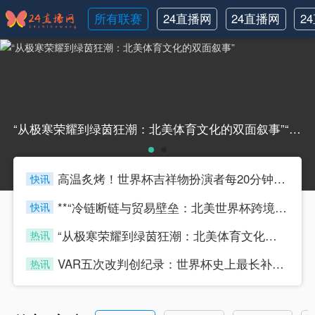
所有联赛
24直播网
24直播网
2
NBA
世界杯
“从极寒荣耀到绿茵狂潮：北美体育文化的双面叙事”“从极寒荣耀到绿茵狂潮：北美体育文化的双面叙事”
高温炙烤！世界杯吉祥物扮演者每20分钟须换人
快讯
433tiyu
**“冷链断链与贸易壁垒：北美世界杯跨境物流的困局与重塑路径”**
快讯
433tiyu
“从极寒荣耀到绿茵狂潮：北美体育文化的双面叙事”
热讯
433tiyu
VAR五次改判创纪录：世界杯史上最长补时达23分钟
热讯
433tiyu