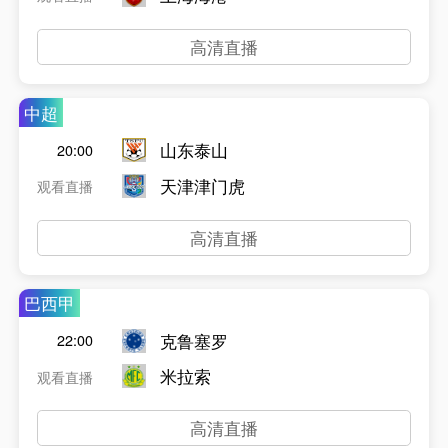
高清直播
中超
山东泰山
20:00
天津津门虎
观看直播
高清直播
巴西甲
克鲁塞罗
22:00
米拉索
观看直播
高清直播