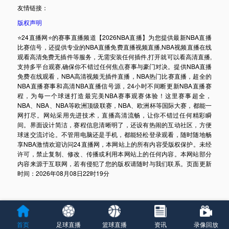
友情链接：
版权声明
⭐️24直播网⭐️的赛事直播频道【2026NBA直播】为您提供最新NBA直播
比赛信号，还提供专业的NBA直播免费直播视频直播,NBA视频直播在线
观看高清免费无插件等服务，无需安装任何插件,打开就可以看高清直播,
支持多平台观赛,确保你不错过任何焦点赛事与豪门对决。提供NBA直播
免费在线观看，NBA高清视频无插件直播，NBA热门比赛直播，超全的
NBA直播赛事和高清NBA直播信号源，24小时不间断更新NBA直播赛
程，为每一个球迷打造最完美NBA赛事观赛体验！这里赛事超全，
NBA、NBA、NBA等欧洲顶级联赛，NBA、欧洲杯等国际大赛，都能一
网打尽。网站采用先进技术，直播高清流畅，让你不错过任何精彩瞬
间。界面设计简洁，赛程信息清晰明了，还设有热闹的互动社区，方便
球迷交流讨论。不管用电脑还是手机，都能轻松登录观看，随时随地畅
享NBA激情欢迎访问24直播网，本网站上的所有内容受版权保护。未经
许可，禁止复制、修改、传播或利用本网站上的任何内容。本网站部分
内容来源于互联网，若有侵犯了您的版权请随时与我们联系。页面更新
时间：2026年08月08日22时19分
首页
足球直播
篮球直播
资讯
录像回放