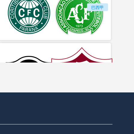
vs
科里蒂巴
巴西甲
沙佩科恩斯
vs
博塔弗戈
巴西甲
弗鲁米嫩