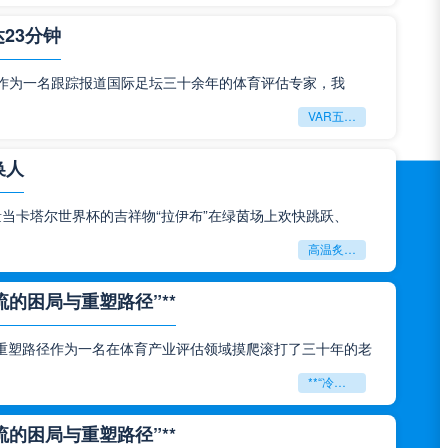
23分钟
钟作为一名跟踪报道国际足坛三十余年的体育评估专家，我
VAR五次改判创纪录：世界杯史上最长补时达23分钟
换人
当卡塔尔世界杯的吉祥物“拉伊布”在绿茵场上欢快跳跃、
高温炙烤！世界杯吉祥物扮演者每20分钟须换人
的困局与重塑路径”**
重塑路径作为一名在体育产业评估领域摸爬滚打了三十年的老
**“冷链断链与贸易壁垒：北美世界杯跨境物流的困局与重塑路径”**
的困局与重塑路径”**