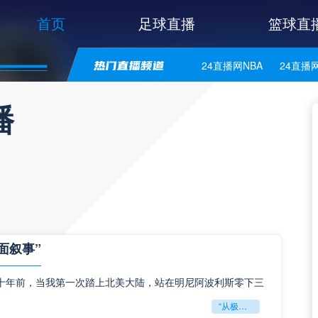
首页
足球直播
篮球直
24直播网NBA
24直播
24直播网意甲
24直播
播
24直播网法乙
24直播
面叙事”
十年前，当我第一次踏上北美大陆，站在明尼阿波利斯零下三
“从极寒荣耀到绿茵狂潮：北美体育文化的双面叙事”