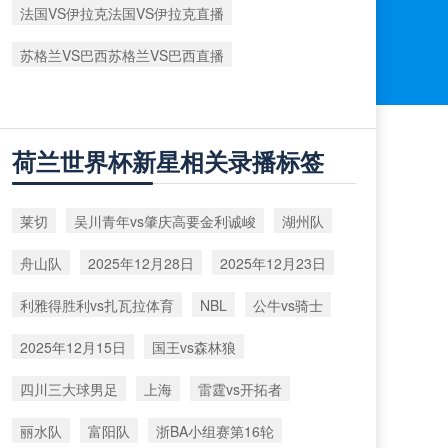
法国VS伊拉克法国VS伊拉克直播
苏格兰VS巴西苏格兰VS巴西直播
荷兰世界杯新星相关录播标签
莱切
吴川青年vs肇庆高要金利诚峻
湖州队
舟山队
2025年12月28日
2025年12月23日
利雅得胜利vs扎瓦拉体育
NBL
公牛vs骑士
2025年12月15日
国王vs森林狼
四川三大球男足
上海
雷霆vs开拓者
丽水队
富阳队
浙BA小组赛第16轮