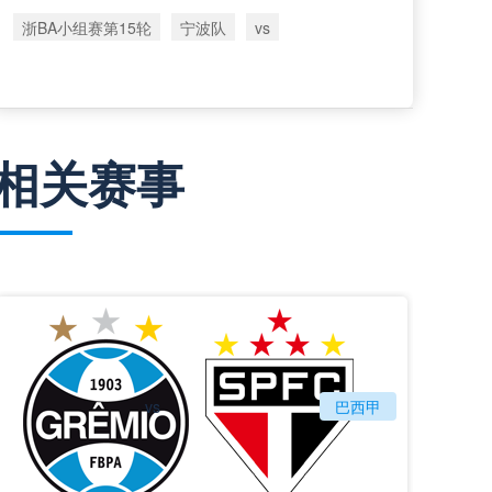
浙BA小组赛第15轮
宁波队
vs
相关赛事
vs
格雷米奥
巴西甲
圣保罗