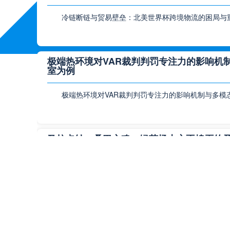
冷链断链与贸易壁垒：北美世界杯跨境物流的困局与重
极端热环境对VAR裁判判罚专注力的影响机制
室为例
极端热环境对VAR裁判判罚专注力的影响机制与多模
马拉卡纳：桑巴之魂，绿茵场上永不熄灭的
马拉卡纳：桑巴之魂，绿茵场上永不熄灭的圣火在足
温布利：不列颠足球圣杯的荣光复兴