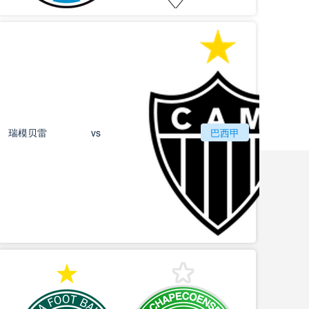
瑞模贝雷
vs
巴西甲