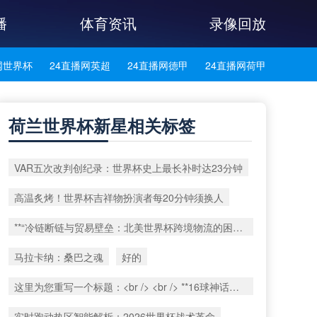
播
体育资讯
录像回放
网世界杯
24直播网英超
24直播网德甲
24直播网荷甲
网法甲
24直播网葡超
24直播网西甲
24直播网中超
荷兰世界杯新星相关标签
网西乙
24直播网英冠
24直播网日职乙
VAR五次改判创纪录：世界杯史上最长补时达23分钟
高温炙烤！世界杯吉祥物扮演者每20分钟须换人
**“冷链断链与贸易壁垒：北美世界杯跨境物流的困局与重塑路径”**
马拉卡纳：桑巴之魂
好的
这里为您重写一个标题：<br /> <br /> **16球神话：谁能跨越克洛泽这座世界杯射手巅峰？**
实时跑动热区智能解析：2026世界杯战术革命