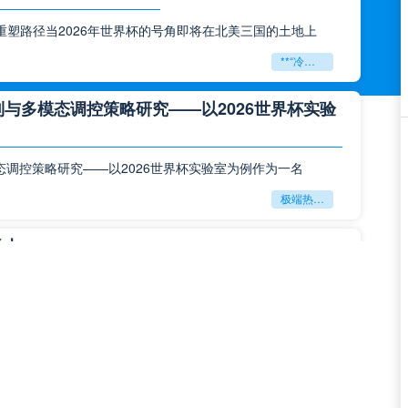
塑路径当2026年世界杯的号角即将在北美三国的土地上
**“冷链断链与贸易壁垒：北美世界杯跨境物流的困局与重塑路径”**
与多模态调控策略研究——以2026世界杯实验
态调控策略研究——以2026世界杯实验室为例作为一名
极端热环境对VAR裁判判罚专注力的影响机制与多模态调控策略研究——以2026世界杯实验室为例
圣火
球的世界里，有些名字早已超越了竞技本身，成为一种信仰，
马拉卡纳：桑巴之魂
绿茵场上永不熄灭的圣火