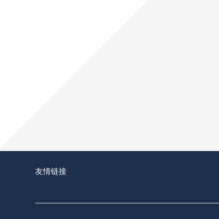
换人牌闹笑话：世界杯赛场上的“数字乌龙”
换人牌闹笑话：世界杯赛场上的“数字乌龙”，足球不
2026世界杯前瞻：每日通勤极限——训练基
2026世界杯前瞻：每日通勤极限——训练基地与赛场
2026年美加墨世界杯：可穿戴睡眠监测系
2026年美加墨世界杯：可穿戴睡眠监测系统在球员
友情链接
吉列体育场草皮根系深度与球员防滑安全性：