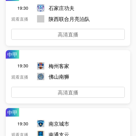
石家庄功夫
19:30
陕西联合月亮泊队
观看直播
高清直播
中甲
梅州客家
19:30
佛山南狮
观看直播
高清直播
中甲
南京城市
19:30
南通支云
观看直播