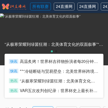
所有联赛
24直播网
24直播网
2
NBA
世界杯
“从极寒荣耀到绿茵狂潮：北美体育文化的双面叙事”“从极寒荣耀到绿茵狂潮：北美体育文化的双面叙事”
高温炙烤！世界杯吉祥物扮演者每20分钟须换人
快讯
433tiyu
**“冷链断链与贸易壁垒：北美世界杯跨境物流的困局与重塑路径”**
快讯
433tiyu
“从极寒荣耀到绿茵狂潮：北美体育文化的双面叙事”
热讯
433tiyu
VAR五次改判创纪录：世界杯史上最长补时达23分钟
热讯
433tiyu