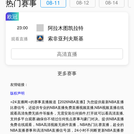
热门赛事
08-11
08-12
08-14
欧冠
阿拉木图凯拉特
23:00
索非亚列夫斯基
观看直播
高清直播
更多赛事
友情链接：
版权声明
⭐️24直播网⭐️的赛事直播频道【2026NBA直播】为您提供最新NBA直播
比赛信号，还提供专业的NBA直播免费直播视频直播,NBA视频直播在线
观看高清免费无插件等服务，无需安装任何插件,打开就可以看高清直播,
支持多平台观赛,确保你不错过任何焦点赛事与豪门对决。提供NBA直播
免费在线观看，NBA高清视频无插件直播，NBA热门比赛直播，超全的
NBA直播赛事和高清NBA直播信号源，24小时不间断更新NBA直播赛