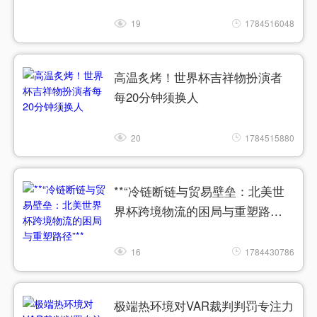
19
1784516048
高温炙烤！世界杯吉祥物扮演者
每20分钟须换人
20
1784515880
**“冷链断链与贸易壁垒：北美世
界杯跨境物流的困局与重塑路
径”**
16
1784430786
极端热环境对VAR裁判判罚专注力