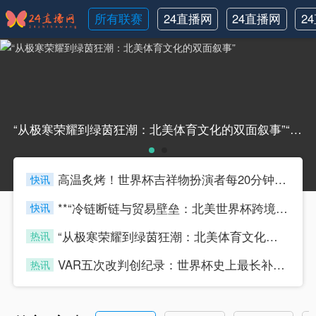
所有联赛
24直播网
24直播网
2
NBA
世界杯
“从极寒荣耀到绿茵狂潮：北美体育文化的双面叙事”“从极寒荣耀到绿茵狂潮：北美体育文化的双面叙事”
高温炙烤！世界杯吉祥物扮演者每20分钟须换人
快讯
433tiyu
**“冷链断链与贸易壁垒：北美世界杯跨境物流的困局与重塑路径”**
快讯
433tiyu
“从极寒荣耀到绿茵狂潮：北美体育文化的双面叙事”
热讯
433tiyu
VAR五次改判创纪录：世界杯史上最长补时达23分钟
热讯
433tiyu