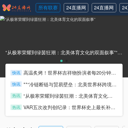
所有联赛
24直播网
24直播网
2
NBA
世界杯
“从极寒荣耀到绿茵狂潮：北美体育文化的双面叙事”“从极寒荣耀到绿茵狂潮：北美体育文化的双面叙事”
高温炙烤！世界杯吉祥物扮演者每20分钟须换人
快讯
433tiyu
**“冷链断链与贸易壁垒：北美世界杯跨境物流的困局与重塑路径”**
快讯
433tiyu
“从极寒荣耀到绿茵狂潮：北美体育文化的双面叙事”
热讯
433tiyu
VAR五次改判创纪录：世界杯史上最长补时达23分钟
热讯
433tiyu