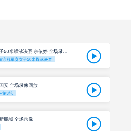
瓦斯科达伽马
高清直播
艾禾斯堡
高清直播
巴西国际
高清直播
查看更多资讯
科尔多瓦中央SDE
高清直播
荷尔斯泰因
高清直播
05-24全国游泳冠军赛女子50米蝶泳决赛 余依婷 全场录像回放
游泳冠军赛女子50米蝶泳决赛
河床
高清直播
布伦瑞克
高清直播
拉努斯
高清直播
京国安 全场录像回放
凯泽斯劳滕
高清直播
杯第3轮
飓风队
高清直播
202
波鸿
高清直播
圳新鹏城 全场录像
阿尔多斯维
高清直播
纽伦堡
高清直播