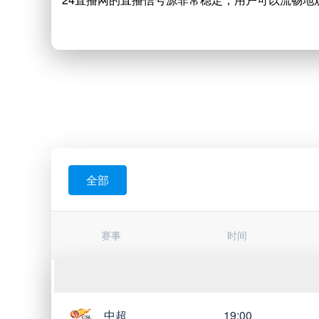
德乙
00:30
德乙比赛的直播，还可以在 24直播网上观看比赛
交流，分享自己的观点和感受。我们的用户界面简
德乙
19:00
如果你是德乙联赛的球迷，想要一睹球队和球星们
德乙
19:00
您带来最流畅的观赛体验。德乙拥有帕德博恩,马格德堡
多夫,比勒菲尔德,纽伦堡,汉诺威96,帕德博恩,沙尔
德乙
19:00
勒菲尔德,卡尔斯鲁厄,汉诺威96,柏林赫塔,荷尔斯泰因
全部
比勒菲尔德,波鸿,沙尔克04,杜塞尔多夫,马格德堡,
斯劳滕,比勒菲尔德,荷尔斯泰因,马格德堡,布伦瑞克,德
德乙
02:30
赛事
时间
荷尔斯泰因,沙尔克04,布伦瑞克,马格德堡,凯泽斯劳
林赫塔,沃尔夫斯堡,帕德博恩,帕德博恩,沃尔夫斯
德乙
19:30
中超
19:00