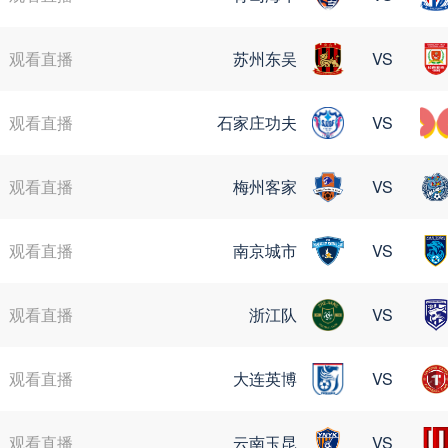
完场
纽伦堡
VS
观看直播
苏州东吴
VS
完场
波鸿
VS
观看直播
石家庄功夫
VS
05月02日 星期六
完场
德累斯顿
VS
观看直播
梅州客家
VS
完场
荷尔斯泰因
VS
观看直播
南京城市
VS
完场
比勒菲尔德
VS
观看直播
浙江队
VS
05月03日 星期日
观看直播
大连英博
VS
完场
沙尔克04
VS
观看直播
云南玉昆
VS