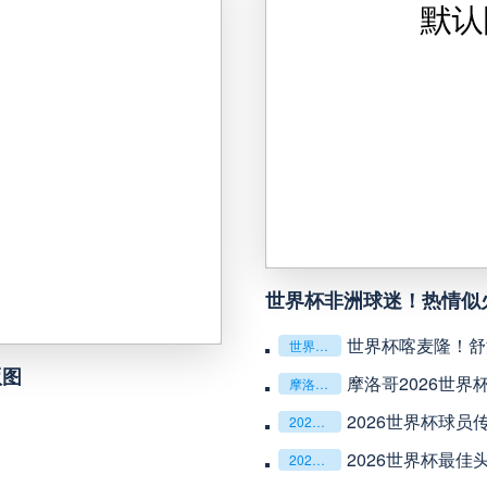
完场
凯泽斯劳滕
VS
观看直播
河南队
VS
观看直播
荷尔斯泰因
VS
观看直播
无锡吴钩
VS
观看直播
布伦瑞克
VS
观看直播
广州豹
VS
观看直播
波鸿
VS
观看直播
重庆铜梁龙
VS
05月10日 星期日
世界杯非洲球迷！热情似
观看直播
山东泰山
VS
世界杯喀麦隆！舒
观看直播
纽伦堡
VS
世界杯喀麦隆！舒波莫廷率雄狮回归
版图
摩洛哥2026世
摩洛哥2026世界杯能否延续四强神话？
观看直播
克鲁塞罗
VS
观看直播
普鲁士明斯特
VS
2026世界杯球
2026世界杯球员传承精神会否感动世界？
08月10日 星期一
2026世界杯最
2026世界杯最佳头球会是哪一粒？
观看直播
柏林赫塔
VS