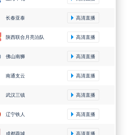
马格德堡
高清直播
长春亚泰
高清直播
菲尔特
高清直播
陕西联合月亮泊队
高清直播
凯泽斯劳滕
高清直播
佛山南狮
高清直播
布伦瑞克
高清直播
南通支云
高清直播
波鸿
高清直播
武汉三镇
高清直播
辽宁铁人
高清直播
杜塞尔多夫
高清直播
成都蓉城
高清直播