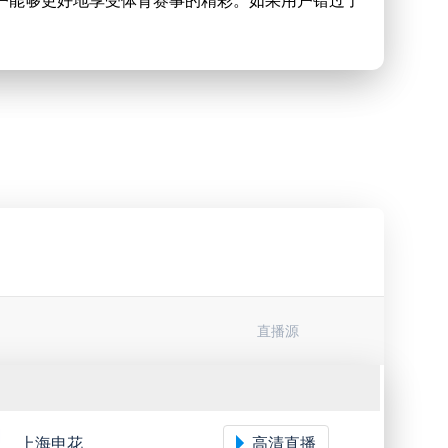
德累斯顿
高清直播
了一个互动的社区，用户可以在这里与其他体育爱好者
赛。
比勒菲尔德
高清直播
为专门提供高清的德乙直播的网站，我们竭尽全力为
汉诺威96
高清直播
艾禾斯堡,卡尔斯鲁厄,德累斯顿,波鸿,马格德堡,杜塞尔
劳滕,布伦瑞克,杜塞尔多夫,德累斯顿,普鲁士明斯特,比
荷尔斯泰因
高清直播
鸿,菲尔特,德累斯顿,凯泽斯劳滕,荷尔斯泰因,布伦瑞克,
纽伦堡,艾禾斯堡,帕德博恩,帕德博恩,卡尔斯鲁厄,凯泽
塔特,柏林赫塔,菲尔特,杜塞尔多夫,艾禾斯堡,德累斯顿,
艾禾斯堡
高清直播
直播源
堡,普鲁士明斯特,达姆施塔特,帕德博恩,比勒菲尔德,柏
沙尔克04
高清直播
上海申花
高清直播