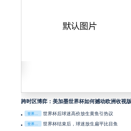
德乙
00:30
中超
19:00
德乙
19:00
中甲
19:00
德乙
19:00
中甲
19:30
德乙
19:00
中超
19:35
中超
20:00
能评估准则
德乙
02:30
跨时区博弈：美加墨世界杯如何撼动欧洲收视
关键评估
巴西甲
22:00
德乙
19:30
公平性争议
世界杯后球迷高价放生黄鱼引热议
世界杯后球迷高价放生黄鱼引热议
世界杯结束后，球迷放生扁平比目鱼
世界杯结束后，球迷放生扁平比目鱼
德乙
19:30