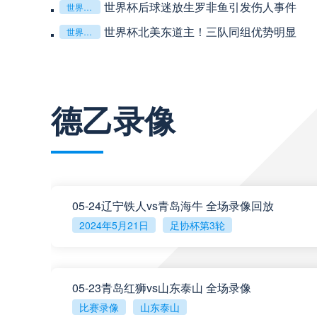
世界杯后球迷放生罗非鱼引发伤人事件
世界杯后球迷放生罗非鱼引发伤人事件
巴西甲
03:00
世界杯北美东道主！三队同组优势明显
世界杯北美东道主！三队同组优势明显
德乙
19:30
巴西甲
03:00
更多资讯
德乙录像
阿甲
04:00
德乙
21:30
阿甲
04:00
德乙
21:30
阿甲
04:00
05-24辽宁铁人vs青岛海牛 全场录像回放
德乙
21:30
2024年5月21日
足协杯第3轮
阿甲
04:00
德乙
21:30
05-23青岛红狮vs山东泰山 全场录像
阿甲
04:00
德乙
21:30
比赛录像
山东泰山