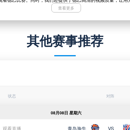
完场
杜塞尔多夫
VS
查看更多
的德乙录像视频回放，不错过任何一个精彩的瞬间。我们还提供
洁明了，操作也非常简单，用户可以轻松找到自己想要观看的比
完场
普鲁士明斯特
VS
其他赛事推荐
的英姿飒爽，那就赶快来24直播网观看德乙在线免费直播吧！作
完场
卡尔斯鲁厄
VS
,艾禾斯堡,沙尔克04,波鸿,布伦瑞克,荷尔斯泰因,凯泽斯劳滕,
克04,普鲁士明斯特,菲尔特,达姆施塔特,布伦瑞克,柏林赫塔,凯泽斯
完场
柏林赫塔
VS
,达姆施塔特,艾禾斯堡,帕德博恩,沙尔克04,纽伦堡,马格德堡,波
柏林赫塔,卡尔斯鲁厄,达姆施塔特,汉诺威96,普鲁士明斯特,菲尔特,
04月26日 星期日
累斯顿,波鸿,汉诺威96,纽伦堡,沙尔克04,普鲁士明斯特,达姆施
完场
达姆施塔特
VS
状态
对阵
滕,卡尔斯鲁厄,波鸿,汉诺威96,纽伦堡,菲尔特,杜塞尔多夫,艾禾斯
堡等多支球队，为球迷们带来精彩的比赛！
08月08日 星期六
完场
帕德博恩
VS
观看直播
青岛海牛
VS