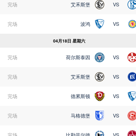
完场
艾禾斯堡
VS
完场
波鸿
VS
04月18日 星期六
完场
荷尔斯泰因
VS
完场
艾禾斯堡
VS
完场
德累斯顿
VS
完场
马格德堡
VS
完场
比勒菲尔德
VS