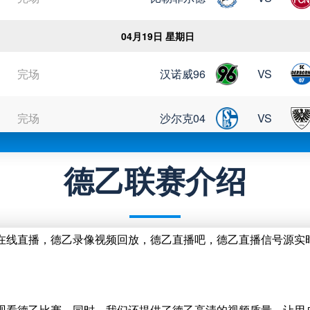
04月19日 星期日
完场
汉诺威96
VS
完场
沙尔克04
VS
完场
菲尔特
VS
德乙联赛介绍
完场
布伦瑞克
VS
频在线直播，德乙录像视频回放，德乙直播吧，德乙直播信号源实
04月25日 星期六
完场
凯泽斯劳滕
VS
地观看德乙比赛。同时，我们还提供了德乙高清的视频质量，让用