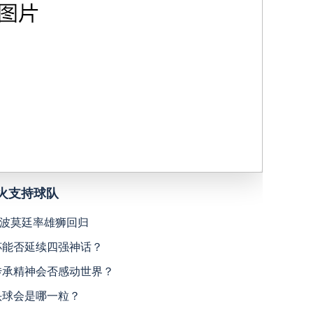
比勒菲尔德
高清直播
青岛西海岸
高清直播
马格德堡
高清直播
宁波职业足球俱乐部
高清直播
德累斯顿
高清直播
广西恒宸
高清直播
汉诺威96
高清直播
上海海港
高清直播
火支持球队
天津津门虎
高清直播
波莫廷率雄狮回归
沙尔克04
高清直播
界杯能否延续四强神话？
米拉索
高清直播
达姆施塔特
高清直播
员传承精神会否感动世界？
佳头球会是哪一粒？
菲尔特
高清直播