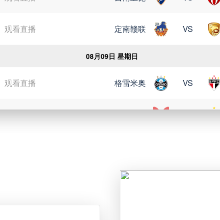
完场
马格德堡
VS
观看直播
定南赣联
VS
完场
卡尔斯鲁厄
VS
08月09日 星期日
完场
汉诺威96
VS
观看直播
格雷米奥
VS
完场
菲尔特
VS
观看直播
瑞模贝雷
VS
完场
艾禾斯堡
VS
观看直播
科里蒂巴
VS
05月09日 星期六
观看直播
博塔弗戈
VS
完场
帕德博恩
VS
观看直播
延边龙鼎
VS