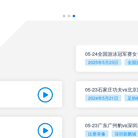
观看直播
巴伊亚
VS
观看直播
杜塞尔多夫
VS
观看直播
帕尔梅拉斯
VS
05月17日 星期日
观看直播
圣塔菲联
VS
观看直播
德累斯顿
VS
2025年5月23日
全国
观看直播
泰格雷
VS
观看直播
沙尔克04
VS
观看直播
塔勒瑞斯
VS
05-23石家庄功夫vs北
观看直播
马格德堡
VS
2024年5月21日
足协
观看直播
圣洛伦索
VS
观看直播
卡尔斯鲁厄
VS
观看直播
罗萨里奥中央
05-23广东广州豹vs深
VS
观看直播
汉诺威96
VS
比赛录像
深圳新鹏城