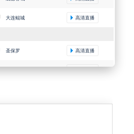
柏林赫塔
高清直播
大连鲲城
高清直播
达姆施塔特
高清直播
普鲁士明斯特
高清直播
圣保罗
高清直播
纽伦堡
高清直播
米内罗竞技
高清直播
帕德博恩
高清直播
沙佩科恩斯
高清直播
弗鲁米嫩塞
高清直播
卡尔斯鲁厄
高清直播
深圳青年人
高清直播